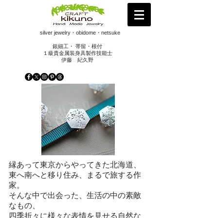
silver jewelry・obidome・netsuke
銀細工・ 帯留・根付
１級貴金属装身具製作技能士
​伊藤 紀久野
縁あって東京からやってきた北海道、
東へ南へと移り住み、まるで旅する作
家。
そんな中で出会った、生活の中の素敵
なもの、
四季折々に様々な表情を見せる自然な